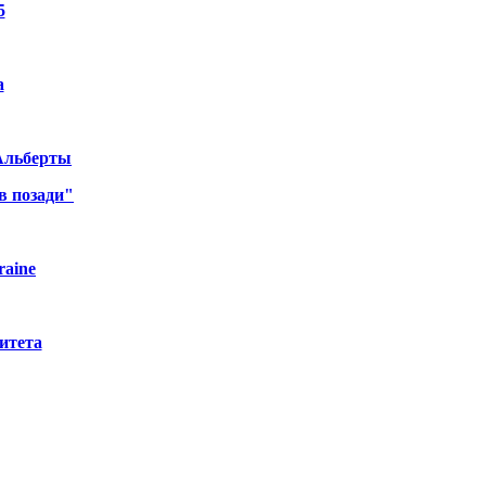
5
а
 Альберты
в позади"
raine
итета