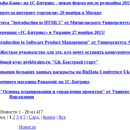
ьфа-Банк» на 1С-Битрикс - новая форма после редизайна 201
рмула интернет-торговли» 20 ноября в Москве
rsera "Introduction to HTML5" от Мичиганского Университет
ренция «1С-Битрикс» в Украине 27 ноября 2015!
troduction to Software Product Management" от Университета
Жесткое руководство для тех, кто хочет оставить конкуренто
ебный курс geekbrains.ru "Git. Быстрый старт"
ования больших данных раскрыты на BigData Conference Uk
менного магазина Panasonic на 1С-Битрикс
a "Основы планирования и управления проектом" от Универс
Вирджинии
Новости 1 - 20 из 417
ед. |
1
2
3
4
5
|
След.
|
Конец
|
Все
Новости