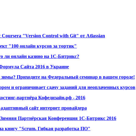
 Coursera "Version Control with Git" от Atlassian
ект "100 онлайн курсов за тортик"
о ли онлайн казино на 1С-Битрикс?
Формула Сайта 2016 в Украине
ь зимы? Приходите на Федеральный семинар в вашем городе!
ором и ограничивает сдачу заданий для неоплаченных курсов
остинг-партнёра Кофедизайн.рф - 2016
- адаптивный сайт интернет провайдера
 Зимняя Партнёрская Конференция 1С-Битрикс 2016
на книгу "Scrum. Гибкая разработка ПО"