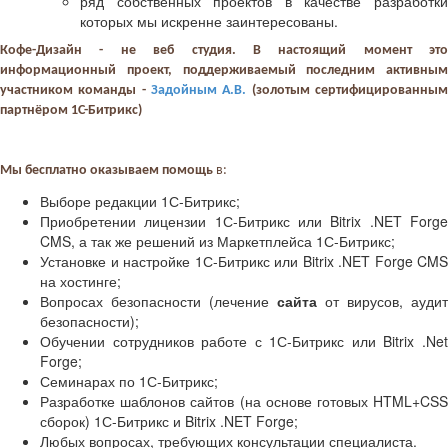
ряд собственных проектов в качестве разработки
которых мы искренне заинтересованы.
Кофе-Дизайн - не веб студия. В настоящий момент это
информационный проект, поддерживаемый последним активным
участником команды -
Задойным А.В.
(золотым сертифицированны
партнёром 1С-Битрикс)
Мы бесплатно оказываем помощь
в:
Выборе редакции 1С-Битрикс;
Приобретении лицензии 1С-Битрикс или Bitrix .NET Forge
CMS, а так же решений из Маркетплейса 1С-Битрикс;
Установке и настройке 1С-Битрикс или Bitrix .NET Forge CMS
на хостинге;
Вопросах безопасности (лечение
сайта
от вирусов, аудит
безопасности);
Обучении сотрудников работе с 1С-Битрикс или Bitrix .Net
Forge;
Семинарах по 1С-Битрикс;
Разработке шаблонов сайтов (на основе готовых HTML+CSS
сборок) 1С-Битрикс и Bitrix .NET Forge;
Любых вопросах, требующих консультации специалиста.