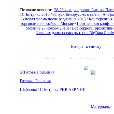
Похожие новости:
28-29 января прошла Зимняя Пар
1С-Битрикс 2016
/
Запуск Белорусского сайта «Альфа
- новая форма после редизайна 2015
/
Конференция 
торговли» 20 ноября в Москве
/
Партнерская конфер
Украине 27 ноября 2015!
/
Все секреты эффективн
больших данных раскрыты на BigData Confer
Возврат к списку
Новости
Новости IT индустрии
Готовые Решения
Шаблоны 1С-Битрикс PHP, ASP.NET
Материалы