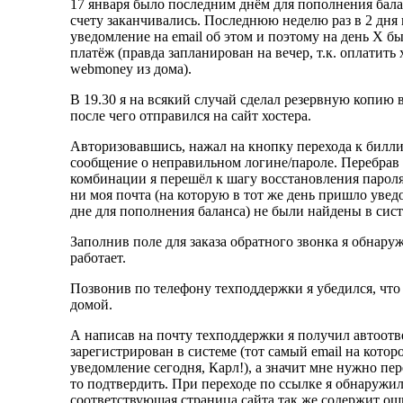
17 января было последним днём для пополнения балан
счету заканчивались. Последнюю неделю раз в 2 дня
уведомление на email об этом и поэтому на день Х б
платёж (правда запланирован на вечер, т.к. оплатить 
webmoney из дома).
В 19.30 я на всякий случай сделал резервную копию в
после чего отправился на сайт хостера.
Авторизовавшись, нажал на кнопку перехода к билли
сообщение о неправильном логине/пароле. Перебрав
комбинации я перешёл к шагу восстановления пароля
ни моя почта (на которую в тот же день пришло уве
дне для пополнения баланса) не были найдены в сист
Заполнив поле для заказа обратного звонка я обнаруж
работает.
Позвонив по телефону техподдержки я убедился, что
домой.
А написав на почту техподдержки я получил автоответ
зарегистрирован в системе (тот самый email на кото
уведомление сегодня, Карл!), а значит мне нужно пер
то подтвердить. При переходе по ссылке я обнаружил
соответствующая страница сайта так же содержит ош