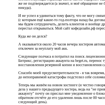
же не подтверждается (а значит, и моё обращение не
никуда).
И не успел я удивиться тому факту, что не могу связа
(с которым ещё какие-то год-полтора назад бы догов
мы будем сотрудничать, делить клиентов и вообще др
перестал открываться. Мой сайт кофедизайн.рф перес
Куда же он делся?
А оказывается около 20 часов вечера хостером автом
отключен за неуплату мой акк.
Следующие полчаса я потратил на поиск лицензионн
Битрикс, регистрацию аккаунта на beget.ru, перенос 
восстановления резервной копии и восстановления са
Спасибо моей предусмотрительности - я так вовремя,
до непоправимой катастрофы подстелил себе соломк
Теперь мы живём на новом хостинге (и честно говоря
дела у нашего предыдущего хостера, ведь на "не при
аккаунту" почту он прислал мне уведомление о блок
обратном отсчёте до его удаления лишь после 00 часов
следующий день).