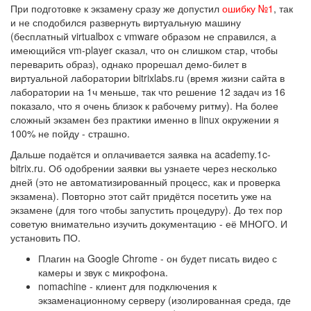
При подготовке к экзамену сразу же допустил
ошибку №1
, так
и не сподобился развернуть виртуальную машину
(бесплатный virtualbox с vmware образом не справился, а
имеющийся vm-player сказал, что он слишком стар, чтобы
переварить образ), однако прорешал демо-билет в
виртуальной лаборатории bitrixlabs.ru (время жизни сайта в
лаборатории на 1ч меньше, так что решение 12 задач из 16
показало, что я очень близок к рабочему ритму). На более
сложный экзамен без практики именно в linux окружении я
100% не пойду - страшно.
Дальше подаётся и оплачивается заявка на academy.1c-
bitrix.ru. Об одобрении заявки вы узнаете через несколько
дней (это не автоматизированный процесс, как и проверка
экзамена). Повторно этот сайт придётся посетить уже на
экзамене (для того чтобы запустить процедуру). До тех пор
советую внимательно изучить документацию - её МНОГО. И
установить ПО.
Плагин на Google Chrome - он будет писать видео с
камеры и звук с микрофона.
nomachine - клиент для подключения к
экзаменационному серверу (изолированная среда, где