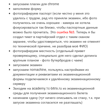
запускаем плагин для chrome
заполняем форму
фотографируем паспорт (если честно у меня это
удалось с трудом, рад что приняли экзамен, ибо фото
получилось не очень хорошее - камера не хотела
фокусироваться так близко, чтобы паспортные данные
можно было прочитать. Это
ошибка №3
. Теперь я бы
создал тикет в партнёрский отдел с таким сканом
заранее, чтобы удостовериться, что экзамен не отменят
по технической причине, не разобрав моё ФИО)
фотографируем местность (отдельный привет
проверяющему, специально для него сделал допинга
крупным планом - фото бутербродов с чаем)
запускаем экзамен
запускаем nomachine, пользуясь настройками из
документации и реквизитами из экзаменационной
формы подключаемся к удалённому экзаменационному
серверу
Заходим на academy.1c-bitrix.ru из экзаменационной
среды для получения экзаменационного билета
начинаем сдачу (тут ничего описывать не стану, т.к. при
запуске экзамена согласился не разглашать)