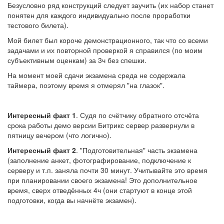
Безусловно ряд конструкций следует заучить (их набор станет
понятен для каждого индивидуально после проработки
тестового билета).
Мой билет был короче демонстрационного, так что со всеми
задачами и их повторной проверкой я справился (по моим
субъективным оценкам) за 3ч без спешки.
На момент моей сдачи экзамена среда не содержала
таймера, поэтому время я отмерял "на глазок".
Интересный факт 1
. Судя по счётчику обратного отсчёта
срока работы демо версии Битрикс сервер развернули в
пятницу вечером (что логично).
Интересный факт 2
. "Подготовительная" часть экзамена
(заполнение анкет, фотографирование, подключение к
серверу и т.п. заняла почти 30 минут. Учитывайте это время
при планировании своего экзамена! Это дополнительное
время, сверх отведённых 4ч (они стартуют в конце этой
подготовки, когда вы начнёте экзамен).