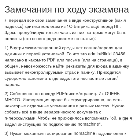
Замечания по ходу экзамена
Я передал все свои замечания в виде конструктивной (как я
надеюсь) критики коллегам из 1С-Битрикс ещё перед НГ.
Здесь продублирую только часть из них, которые могут быть
полезны (это своего рода резюме по статье):
1) Внутри экзаменационной среды нет логина/пароля для
админки с первой установкой. То что это admin/Bitrix123456
написано в каком-то PDF или письме (или на странице), в
общем, невозможность найти реквизиты для входа в админку
вызывает неконтролируемый страх и панику. Приходится
судорожно вспоминать где видел эти несчастные логин/
пароль.
2) Собственно по поводу PDF/писем/страниц. Их ОЧЕНЬ
МНОГО. Информация вроде бы структурирована, но есть
некоторые отдельные упоминания в разных местах. Нужно
собрать всё в виде иерархического документа с
гиперссылками. Чтобы не приходилось вспоминать "ой, а где я
видел инструкцию по подключению nomachine".
3) Нужен механизм тестирования nomachine подключения к