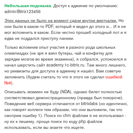
Небольшая подсказка
. Доступ к админке по умолчанию:
admin/Bitrix123456
Этих данных не было на момент сдачи внутри виртуалки.
Но
они были в каком-то PDF, который я видел до этого и... И я не
мог вспомнить в каком. Если честно прошиб холодный пот и я
едва не поддался приступу паники.
Только вспомнив опыт участия в разного рода школьных
олимпиадах (не зря я взял бутеры, чай и конфетку для
зарядки мозгов во время экзамена), я собрался, успокоился и
начал шерстить сайт academy.1c-bitrix.ru. Там много лишнего,
но реквизиты для доступа в админку я нашёл. Вам советую
запомнить (будем считать то что я этого не сделал
ошибкой
№4
).
Описывать экзамен не буду (NDA), однако билет полностью
соответствовал демонстрационному (правда был покороче).
Поведение веб сервера отличается от bitrixlabs (но идентично,
как говорят коллеги тем образам, что они выложили, так что
смотрим ошибку 1). Поиск по chm файлам я не использовал -
ну их к лешему, проще поиск по коду php файлов
использовать, если вы знаете что ищете.