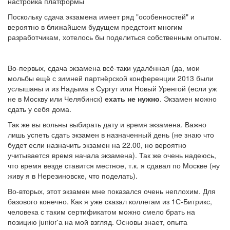
Поскольку сдача экзамена имеет ряд "особенностей" и
вероятно в ближайшем будущем предстоит многим
разработчикам, хотелось бы поделиться собственным опытом.
Во-первых, сдача экзамена всё-таки удалённая (да, мои
мольбы ещё с зимней партнёрской конференции 2013 были
услышаны и из Надыма в Сургут или Новый Уренгой (если уж
не в Москву или Челябинск)
ехать не нужно
. Экзамен можно
сдать у себя дома.
Так же вы вольны выбирать дату и время экзамена. Важно
лишь успеть сдать экзамен в назначенный день (не знаю что
будет если назначить экзамен на 22.00, но вероятно
учитывается время начала экзамена). Так же очень надеюсь,
что время везде ставится местное, т.к. я сдавал по Москве (ну
живу я в Нерезиновске, что поделать).
Во-вторых, этот экзамен мне показался очень неплохим. Для
базового конечно. Как я уже сказал коллегам из 1С-Битрикс,
человека с таким сертификатом можно смело брать на
позицию junior'а на мой взгляд. Основы знает, опыта