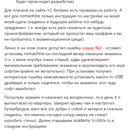
будет происходит разработка)
Для плагина на сайте 1С-Битрикс есть проверка на работу. А
вот для nomachine только инструкция по настройке на моей
моей сдачи (надеюсь в будущем ребята что-нибудь
придумают, т.к. всегда есть риск оказаться за чудесным
прокси/файрволом, который не пропустит ваш траффик и вы
не пробьётесь к экзаменационной среде).
Лично я на этом этапе допустил ошибку
номер №2
- оставил
установку nomachine на последний вечер накануне экзамена
(т.к. у меня ноутбук очень старый, едва удовлетворяет
минимальным требованиям экзамена и загромождать его ещё
софтом крайне не желательно). При установке получил
интересную ошибку невозможности установить какого-то USB
драйвера и только надеялся, чтобы на экзамене этот чудо
софт заработал.
Поскольку экзамен я назначил на воскресенье, то в день Х я
выгнал всех из квартиры, заварил кружку чая и настрогал
бутербродов, взял всё это добро с собой и заперся в спальне
(надеясь, что именно сегодня сосед сверху не станет
штробить стены). Далее открываем academy.1c-bitrix.ru и
следуем инструкциям: