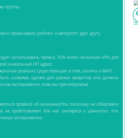
мы группы
аимно прокачивать рейтинг и авторитет друг другу.
едует использовать прокси, TOR и/или несколько VPN для
свой уникальный ИП адрес.
икальные реально существующие e-mail, логины и ФИО
 быть схожими, однако для разных аккаунтов они должны
анном эксперименте этим мы пренебрежём)
ваться правила об анонимности, поскольку не собираемся
а не представляет для нас интереса и ценности, т.е.
нчания эксперимента.