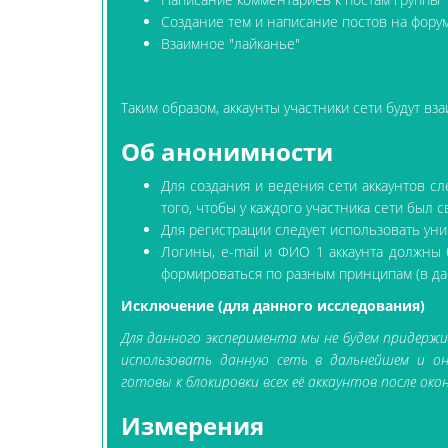
Создание тем и написание постов на фору
Взаимное "лайканье"
Таким образом, аккаунты участники сети будут вз
Об анонимности
Для создания и ведения сети аккаунтов сл
того, чтобы у каждого участника сети был 
Для регистрации следует использовать ун
Логины, e-mail и ФИО 1 аккаунта должны
формироваться по разным принципам (в д
Исключение (для данного исследования)
Для данного эксперимента мы не будем придержи
использовать данную сеть в дальнейшем и он
готовы к блокировки всех её аккаунтов после око
Измерения