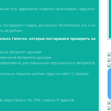
анная сеть аффилиатов позволит организовать "карусель"
 постараемся создать достаточно бесполезную (но и не
ить ей рейтинг.
лько Гипотез, которые постараемся проверить на
льше авторитет «донора»
изменения Авторитета «донора»
в эффективнее для повышения персонального Авторитета,
чительно повысить рейтинг Идеи на сайте 1С-Битрикс.
) через прокси, Tor, VPN с разных IP адресов