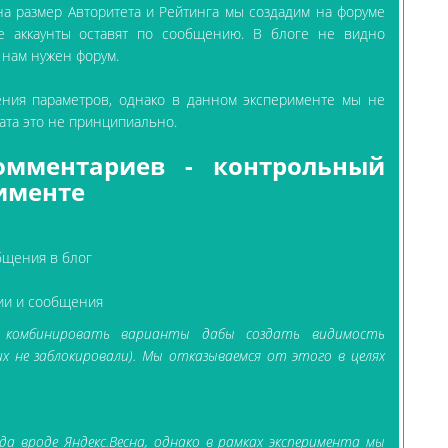
а размер Авторитета и Рейтинга мы создадим на форуме
те аккаунты оставят по сообщению. В блоге не видно
 нам нужен форум.
ения параметров, однако в данном эксперименте мы не
тата это не принципиально.
омментариев - контрольный
именте
бщения в блог
ии и сообщения
т комбинировать варианты дабы создать видимость
х не заблокировали). Мы отказываемся от этого в целях
а вроде Яндекс.Весна, однако в рамках эксперимента мы