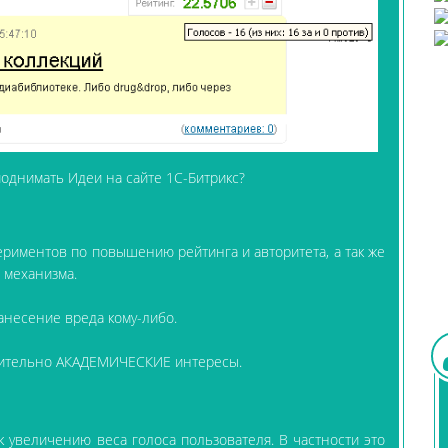
поднимать Идеи на сайте 1С-Битрикс?
риментов по повышению рейтинга и авторитета, а так же
 механизма.
несение вреда кому-либо.
чительно АКАДЕМИЧЕСКИЕ интересы.
 увеличению веса голоса пользователя. В частности это