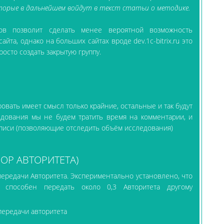
оторые в дальнейшем войдут в текст статьи о методике.
тов позволит сделать менее вероятной возможность
йта, однако на больших сайтах вроде dev.1c-bitrix.ru это
росто создать закрытую группу.
ровать имеет смысл только крайние, остальные и так будут
едования мы не будем тратить время на комментарии, и
писи (позволяющие отследить объём исследования)
БОР АВТОРИТЕТА)
передачи Авторитета. Экспериментально установлено, что
а способен передать около 0,3 Авторитета другому