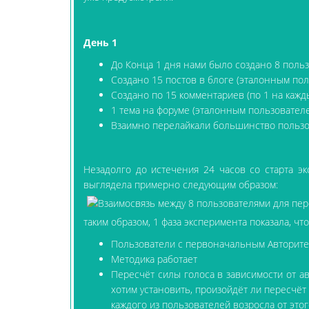
День 1
До Конца 1 дня нами было создано 8 польз
Создано 15 постов в блоге (эталонным по
Создано по 15 комментариев (по 1 на кажд
1 тема на форуме (эталонным пользовател
Взаимно перелайкали большинство польз
Незадолго до истечения 24 часов со старта э
выглядела примерно следующим образом:
таким образом, 1 фаза эксперимента показала, что
Пользователи с первоначальным Авторитет
Методика работает
Пересчёт силы голоса в зависимости от а
хотим установить, произойдёт ли пересчёт 
каждого из пользователей возросла от это