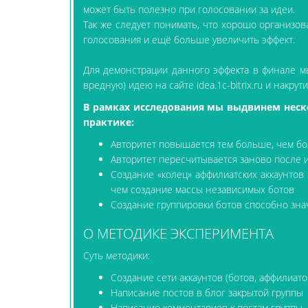
может быть полезно при голосовании за идеи.
Так же следует понимать, что хорошо организов
голосования и ещё больше увеличить эффект.
Для демонстрации данного эффекта в финале мы
вредную) идею на сайте idea.1c-bitrix.ru и накрут
В рамках исследования мы выдвинем неско
практике:
Авторитет повышается тем больше, чем бо
Авторитет пересчитывается заново после 
Создание «колец» аффилиатских аккаунто
чем создание массы независимых ботов
Создание группировки ботов способно зна
О МЕТОДИКЕ ЭКСПЕРИМЕНТА
Суть методики:
Создание сети аккаунтов (ботов, аффилиатов
Написание постов в блог закрытой группы
Написание комментариев к постам группы