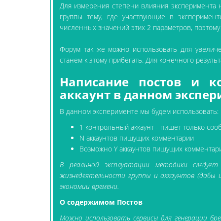
Для измерения степени влияния эксперимента н
группы тему, где участвующие в эксперимен
численных значений этих 2 параметров, поэтому
Форум так же можно использовать для увелич
станем к этому прибегать. Для конечного резуль
Написание постов и к
аккаунт в данном экспер
В данном эксперименте мы будем использовать:
1 контрольный аккаунт - пишет только соо
N аккаунтов пишущих комментарии
Возможно Y аккаунтов пишущих комментар
В реальной эксплуатации методики следуе
жизнедеятельности группы и аккаунтов (дабы и
экономии времени.
О содержимом Постов
Можно использовать сервисы для генерации бред