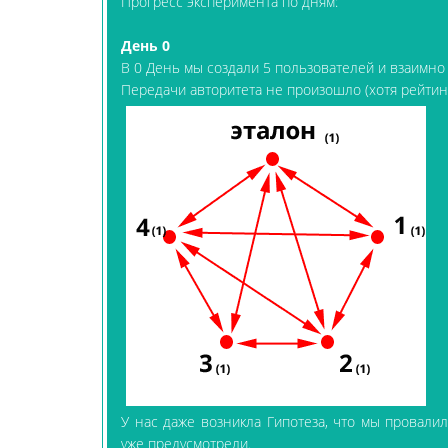
Прогресс эксперимента по дням:
День 0
В 0 День мы создали 5 пользователей и взаимно
Передачи авторитета не произошло (хотя рейтин
У нас даже возникла Гипотеза, что мы провалил
уже предусмотрели.