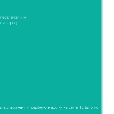
 перелайкали их.
г и вырос)
и эксперимент и подобную накрутку на сайте 1С-Битрикс