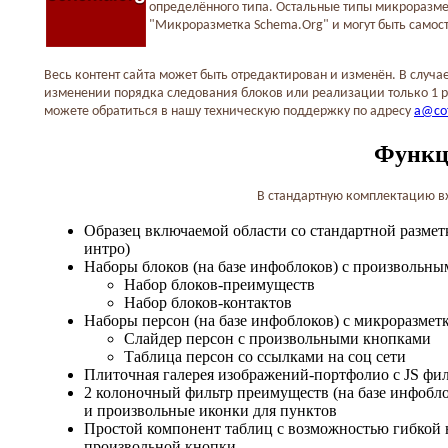
определённого типа. Остальные типы микроразм
"Микроразметка Schema.Org" и могут быть самос
Весь контент сайта может быть отредактирован и изменён. В случ
изменении порядка следования блоков или реализации только 1 раз
можете обратиться в нашу техническую поддержку по адресу
a@cof
Функц
В стандартную комплектацию в
Образец включаемой области со стандартной разметк
интро)
Наборы блоков (на базе инфоблоков) с произвольн
Набор блоков-преимуществ
Набор блоков-контактов
Наборы персон (на базе инфоблоков) с микроразмет
Слайдер персон с произвольными кнопками
Таблица персон со ссылками на соц сети
Плиточная галерея изображений-портфолио с JS фил
2 колоночный фильтр преимуществ (на базе инфобло
и произвольные иконки для пунктов
Простой компонент таблиц с возможностью гибкой 
произвольной кнопки