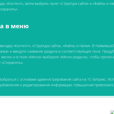
у «Контент», затем выбрать пункт «Структура сайта» и «Файлы и пап
Сохранить».
та в меню
кладку «Контент», «Структура сайта», «Файлы и папки». В появивше
апка» и введите название раздела в соответствующее поле. Продубл
кт меню» и в поле «Меню» выберите «Меню раздела», чтобы прописа
е «Сохранить».
азобраться с основами администрирования сайта на 1C-Битрикс. Ис
 добавления и редактирования информации, повышения привлекате