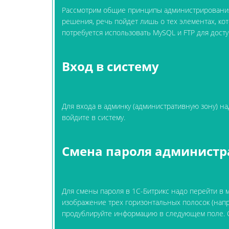
Рассмотрим общие принципы администрирования 
решения, речь пойдет лишь о тех элементах, кот
потребуется использовать MySQL и FTP для досту
Вход в систему
Для входа в админку (административную зону) на
войдите в систему.
Смена пароля админист
Для смены пароля в 1C-Битрикс надо перейти в 
изображение трех горизонтальных полосок (напр
продублируйте информацию в следующем поле. 