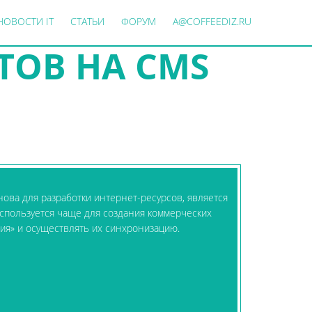
НОВОСТИ IT
СТАТЬИ
ФОРУМ
A@COFFEEDIZ.RU
ОВ НА CMS
ова для разработки интернет-ресурсов, является
спользуется чаще для создания коммерческих
рия» и осуществлять их синхронизацию.