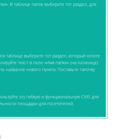
ки». В таблице папок выберите тот раздел, для
йся таблице выберите тот раздел, который хотите
ируйте текст в поле «Имя папки» (на латинице).
ть название нового пункта. Поставьте галочку
пользуйте эту гибкую и функциональную CMS для
льности площадки для посетителей.