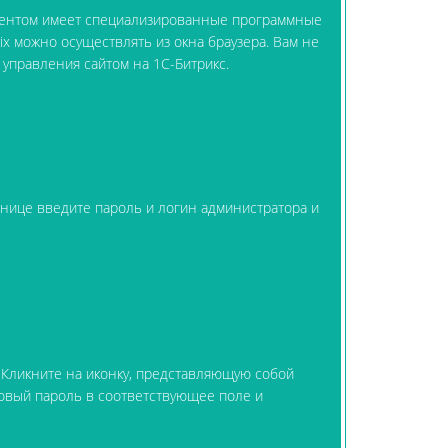
нтентом имеет специализированные программные
ix можно осуществлять из окна браузера. Вам не
х управления сайтом на 1C-Битрикс.
ранице введите пароль и логин администратора и
. Кликните на иконку, представляющую собой
новый пароль в соответствующее поле и