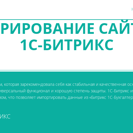
РИРОВАНИЕ САЙТ
1C-БИТРИКС
 которая зарекомендовала себя как стабильная и качественная осн
ниверсальный функционал и хорошую степень защиты. 1C-Битрикс и
зом, что позволяет импортировать данные из «Битрикс 1C-Бухгалте
РИКС