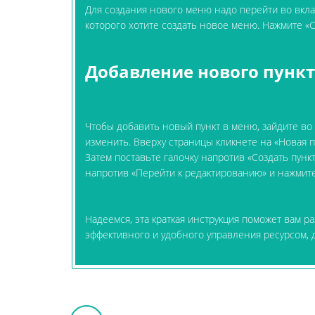
Для создания нового меню надо перейти во вкладк
которого хотите создать новое меню. Нажмите «
Добавление нового пунк
Чтобы добавить новый пункт в меню, зайдите во в
изменить. Вверху страницы кликнете на «Новая п
Затем поставьте галочку напротив «Создать пун
напротив «Перейти к редактированию» и нажмит
Надеемся, эта краткая инструкция поможет вам р
эффективного и удобного управления ресурсом,