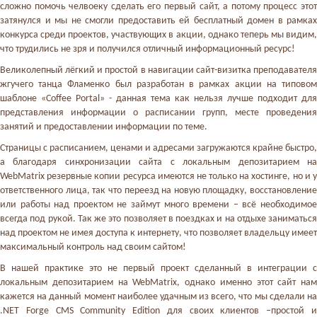
сложно помочь челвоеку сделать его первый сайт, а потому процесс этот
затянулся и мы не смогли предоставить ей бесплатный домен в рамках
конкурса среди проектов, участвующих в акции, однако теперь мы видим,
что трудились не зря и получился отличный информационный ресурс!
Великолепный лёгкий и простой в навигации сайт-визитка преподавателя
жгучего танца Фламенко был разработан в рамках акции на типовом
шаблоне «Coffee Portal» - данная тема как нельзя лучше подходит для
представления информации о расписании групп, месте проведения
занятий и предоставлении информации по теме.
Страницы с расписанием, ценами и адресами загружаются крайне быстро,
а благодаря синхронизации сайта с локальным депозитарием на
WebMatrix резервные копии ресурса имеются не только на хостинге, но и у
ответственного лица, так что переезд на новую площадку, восстановление
или работы над проектом не займут много времени – всё необходимое
всегда под рукой. Так же это позволяет в поездках и на отдыхе заниматься
над проектом не имея доступа к интернету, что позволяет владельцу имеет
максимальный контроль над своим сайтом!
В нашей практике это не первый проект сделанный в интеграции с
локальным депозитарием на WebMatrix, однако именно этот сайт нам
кажется на данный момент наиболее удачным из всего, что мы сделали на
.NET Forge CMS Community Edition для своих клиентов –простой и