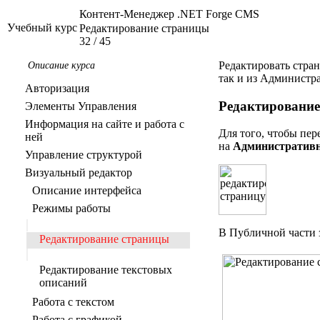
Контент-Менеджер .NET Forge CMS
Учебный курс
Редактирование страницы
32
/
45
Редактировать стра
Описание курса
так и из Администра
Авторизация
Редактирование
Элементы Управления
Информация на сайте и работа с
Для того, чтобы пе
ней
на
Административн
Управление структурой
Визуальный редактор
Описание интерфейса
Режимы работы
В Публичной части з
Редактирование страницы
Редактирование текстовых
описаний
Работа с текстом
Работа с графикой