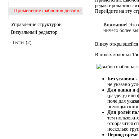
редактирования сай
Применение шаблонов дизайна
Перейдите на эту ст
Управление структурой
Внимание!
Это 
ничего более вы
Визуальный редактор
Тесты (2)
Внизу открывшейся 
В полях колонки
Ти
Без условия
-
не указано усл
Для папки и 
(разделу) или
поле для указ
помощью кно
Для ролей по
тем пользоват
отобразится с
несколько гру
Период време