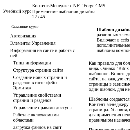
Контент-Менеджер .NET Forge CMS
Учебный курс
Применение шаблонов дизайна
22
/
45
Описание курса
Шаблон дизайн
различных элеме
Авторизация
Включает в себ
Элементы Управления
дополнительные 
Информация на сайте и работа с
шаблоны компон
ней
Типы информации
Как правило для бо
вида. Однако "Bitri
Структура страниц сайта
шаблонов. Вплоть д
Создание новых страниц и
сайта, на каждую ст
разделов в интерфейсе
страницы в зависим
Эрмитаж
один шаблон, для не
Управление свойствами
Шаблоны создаются 
страниц и разделов
Контент-менеджеру о
Управление правами доступа
страницы. Условия, 
Работа с включаемыми
для применения нек
областями
правильном назначе
Загрузка файлов на сайт
Применение шаблоно