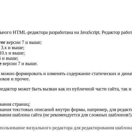
ьного HTML-редактора разработана на JavaScript. Редактор рабо
rer
версии 7 и выше;
3.x и выше;
10.x и выше;
5 и выше;
e
версии 7 и выше.
, можно формировать и изменять содержание статических и дина
ков и прочее.
дактор может быть вызван как из публичной части сайта, так и
вания страниц;
вания текстовых описаний внутри формы, например, для редак
вания шаблона сайта (не рекомендуется для сложных шаблонов!)
спользование визуального редактора для редактирования шаблон