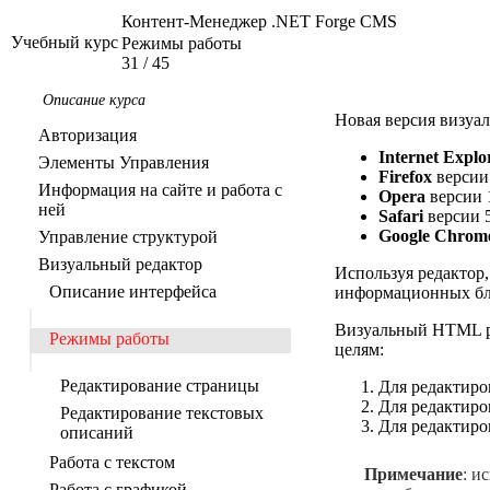
Контент-Менеджер .NET Forge CMS
Учебный курс
Режимы работы
31
/
45
Описание курса
Новая версия визуал
Авторизация
Internet Explo
Элементы Управления
Firefox
версии 
Информация на сайте и работа с
Opera
версии 
ней
Safari
версии 
Google Chrom
Управление структурой
Визуальный редактор
Используя редактор
Описание интерфейса
информационных бло
Визуальный HTML ре
Режимы работы
целям:
Редактирование страницы
Для редактиро
Для редактиро
Редактирование текстовых
Для редактиро
описаний
Работа с текстом
Примечание
: и
Работа с графикой