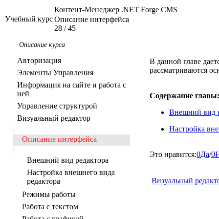
Контент-Менеджер .NET Forge CMS
Учебный курс
Описание интерфейса
28
/
45
Описание курса
Авторизация
В данной главе дает
рассматриваются ос
Элементы Управления
Информация на сайте и работа с
ней
Содержание главы
Управление структурой
Внешний вид 
Визуальный редактор
Настройка вне
Описание интерфейса
Это нравится:
0
Да
/
0
Внешний вид редактора
Настройка внешнего вида
Визуальный редакт
редактора
Режимы работы
Работа с текстом
Работа с графикой