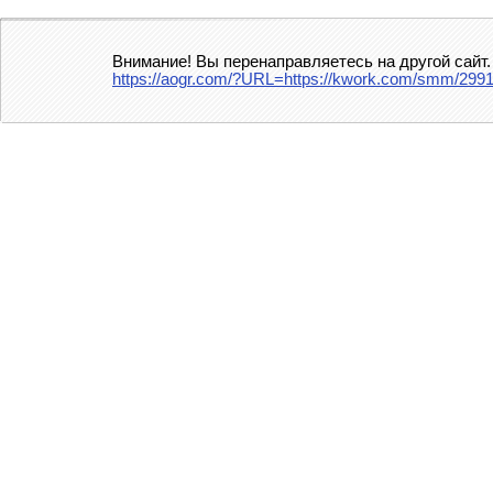
Внимание! Вы перенаправляетесь на другой сайт.
https://aogr.com/?URL=https://kwork.com/smm/29918